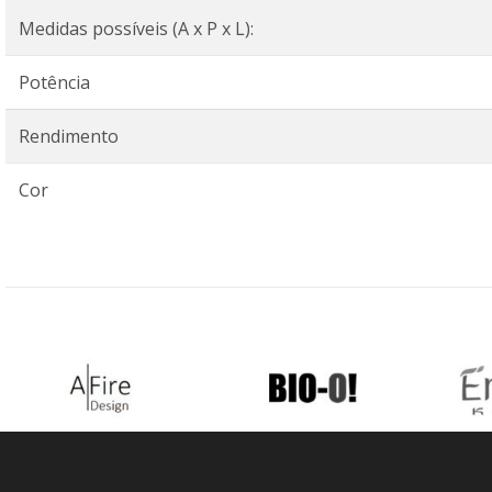
Medidas possíveis (A x P x L):
Potência
Rendimento
Cor