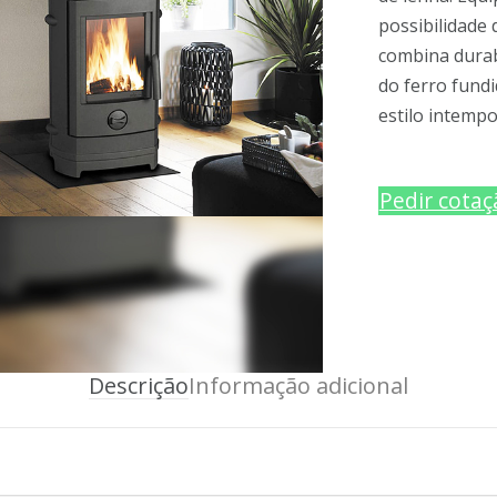
possibilidade
combina durab
do ferro fund
estilo intempo
Pedir cotaç
Descrição
Informação adicional