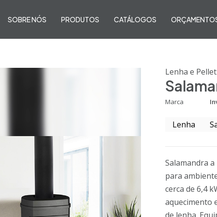
SOBRE NÓS
PRODUTOS
CATÁLOGOS
ORÇAMENTO
Lenha e Pellet
Salama
Marca
In
Lenha
S
Salamandra a l
para ambiente
cerca de 6,4 
aquecimento e
de lenha. Equ