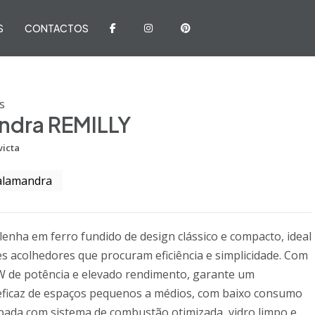
S
CONTACTOS
s
ndra REMILLY
victa
alamandra
enha em ferro fundido de design clássico e compacto, ideal
s acolhedores que procuram eficiência e simplicidade. Com
kW de potência e elevado rendimento, garante um
ficaz de espaços pequenos a médios, com baixo consumo
ipada com sistema de combustão otimizada, vidro limpo e