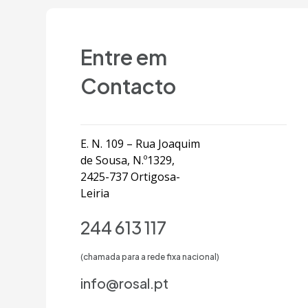
Entre em
Contacto
E. N. 109 – Rua Joaquim
de Sousa, N.º1329,
2425-737 Ortigosa-
Leiria
244 613 117
(chamada para a rede fixa nacional)
info@rosal.pt