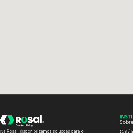
INST
Sobre
Catá
Na
Rosal
, disponibilizamos soluções para o