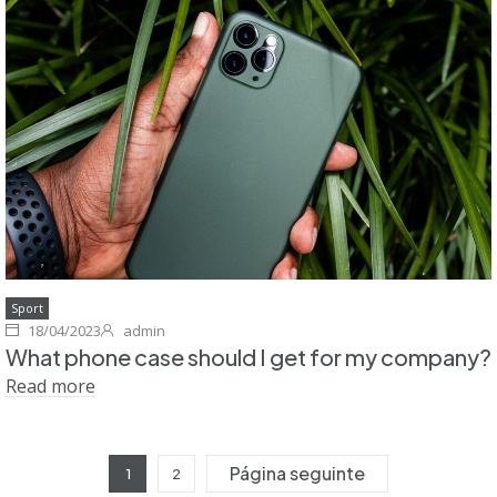
Sport
18/04/2023
admin
What phone case should I get for my company?
Read more
Página seguinte
1
2