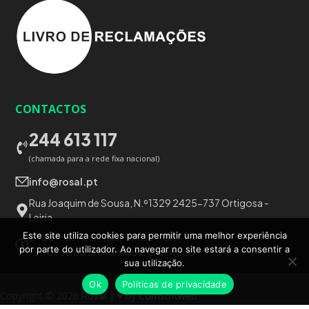
CONTACTOS
244 613 117
(chamada para a rede fixa nacional)
info@rosal.pt
Rua Joaquim de Sousa, N.º1329 2425-737 Ortigosa -
Leiria
Este site utiliza cookies para permitir uma melhor experiência
2ª a 6ª:
09h00-13h | 14h00-18h
por parte do utilizador. Ao navegar no site estará a consentir a
Fim de semana e feriados:
Encerrado
sua utilização.
Ok
Politicas de privacidade
Copyright © 2026
Rosal
| ♥ by
Comsoftweb