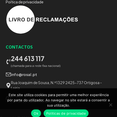
Poítica de privacidade
CONTACTOS
244 613 117
(chamada para a rede fixa nacional)
info@rosal.pt
Rua Joaquim de Sousa, N.º1329 2425-737 Ortigosa -
Leiria
Este site utiliza cookies para permitir uma melhor experiência
2ª a 6ª:
09h00-13h | 14h00-18h
por parte do utilizador. Ao navegar no site estará a consentir a
Fim de semana e feriados:
Encerrado
sua utilização.
Ok
Politicas de privacidade