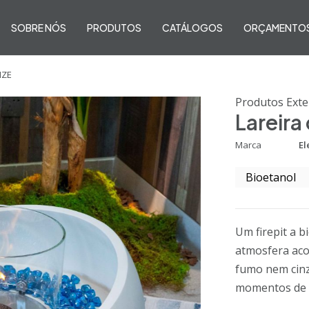
SOBRE NÓS
PRODUTOS
CATÁLOGOS
ORÇAMENTO
NZE
Produtos Exte
Lareira
Marca
El
Bioetanol
Um firepit a b
atmosfera aco
fumo nem cinz
momentos de c