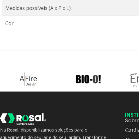
Medidas possíveis (A x P x L):
Cor
INST
Sobre
Catá
Na
Rosal
, disponibilizamos soluções para o
aquecimento do seu lar e do seu jardim. Transforme